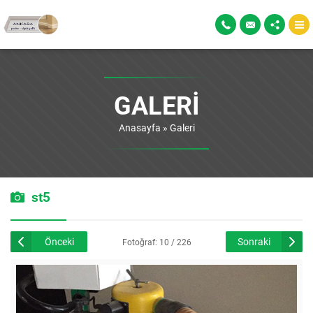
GALERI
Anasayfa
»
Galeri
st5
Önceki
Sonraki
Fotoğraf: 10 / 226