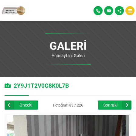
GALERI
Anasayfa
»
Galeri
2Y9J1T2V0G8K0L7B
Önceki
Sonraki
Fotoğraf: 88 / 226