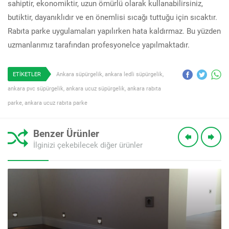
sahiptir, ekonomiktir, uzun ömürlü olarak kullanabilirsiniz,
butiktir, dayanıklıdır ve en önemlisi sıcağı tuttuğu için sıcaktır.
Rabıta parke uygulamaları yapılırken hata kaldırmaz. Bu yüzden
uzmanlarımız tarafından profesyonelce yapılmaktadır.
ETİKETLER
Ankara süpürgelik
,
ankara ledli süpürgelik
,
ankara pvc süpürgelik
,
ankara ucuz süpürgelik
,
ankara rabıta
parke
,
ankara ucuz rabıta parke
Benzer Ürünler
İlginizi çekebilecek diğer ürünler