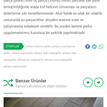
parça (plank) ister üç parça (3-strip) olsun, parçalar yan yana
birleştirildiğinde arada kot farkının olmaması ve parçaların
birbirlerine sıkı kenetlenmesidir. Aksi halde en ufak bir ıslaklık
unsurunda su parçacıkları ahşabın arasına sızar ve
çalışmasına sebebiyet verebilir. Bu yüzden lamine parke
uygulamalarımız kusursuz bir şekilde yapılmaktadır.
ETİKETLER
ankara lamine parke
,
ankara ucuz lamine
parke
,
Ankara süpürgelik
,
ankara ledli süpürgelik
,
ankara lake
süpürgelik
,
ankara pvc süpürgelik
,
ankara ucuz süpürgelik
,
ankara masif parke
Benzer Ürünler
İlginizi çekebilecek diğer ürünler