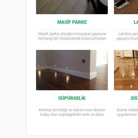
MASIF PARKE
L
Masif parke ahşabın kimyasal yapısına
Lamine par
herhangi bir müdahalede bulunulmadan
yapısını boz
doğal yapısı korunan ahşap yer kaplama
farklı dokunuş
malzemesidir. Zemin döşeme
katman o
malzemeleri arasında...
SÜPÜRGELIK
SI
Montajı temizliği ve bakımı son derece
Sistre cilal
kolay olan süpürgelikler renk ve doku
uygulaması i
çeşitliliği bakımından da her tür zevk ve
Parke üzerin
tasarıma...
çatlaklar, r