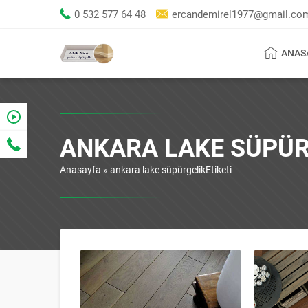
0 532 577 64 48
ercandemirel1977@gmail.co
ANAS
ANKARA LAKE SÜPÜR
Anasayfa
»
ankara lake süpürgelikEtiketi