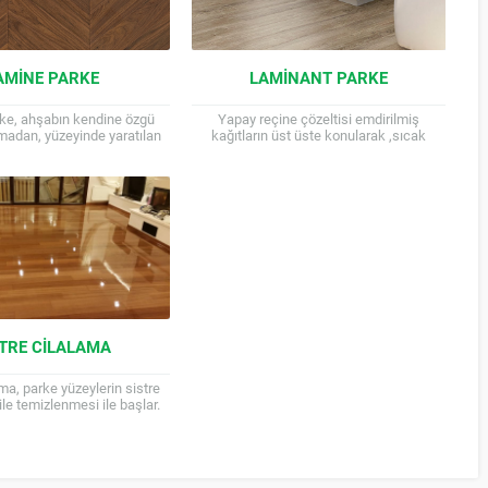
AMINE PARKE
LAMINANT PARKE
ke, ahşabın kendine özgü
Yapay reçine çözeltisi emdirilmiş
madan, yüzeyinde yaratılan
kağıtların üst üste konularak ,sıcak
larla genellikle iki ya da üç
preslerde basınç altında sıkıştırılması ile
larak üretilen parke...
elde edilen malzemeye laminat denir.
Montajı...
STRE CILALAMA
ama, parke yüzeylerin sistre
le temizlenmesi ile başlar.
de zamanla oluşan çizikler,
enk değişiklikleri, matlaşan
cilalar,...