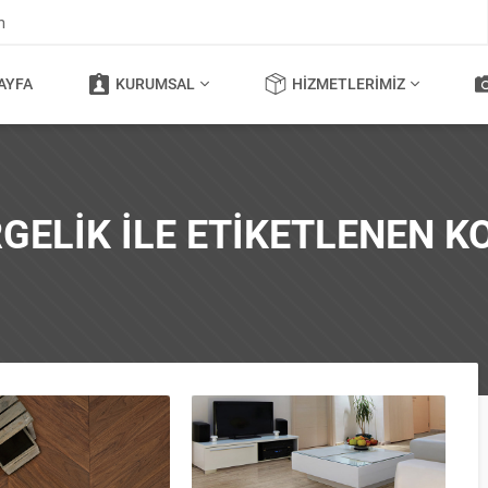
m
AYFA
KURUMSAL
HIZMETLERIMIZ
GELIK ILE ETIKETLENEN 