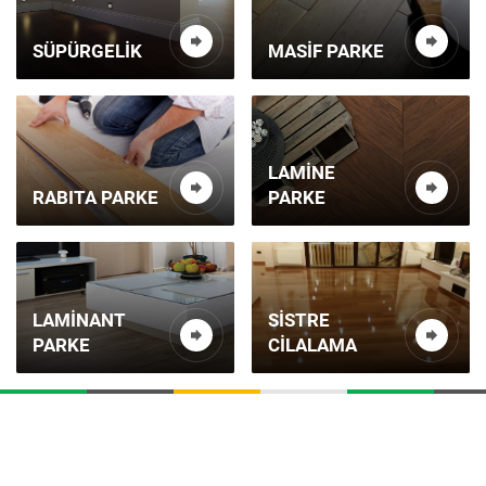
SÜPÜRGELIK
MASIF PARKE
LAMINE
RABITA PARKE
PARKE
LAMINANT
SISTRE
PARKE
CILALAMA