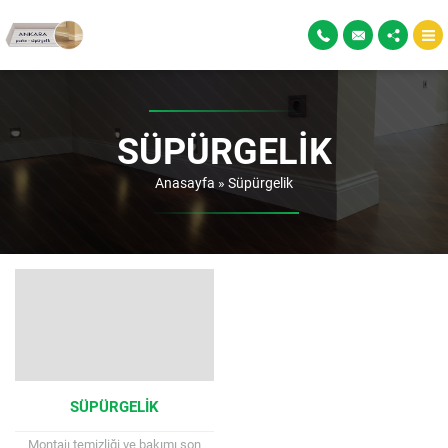
SÜPÜRGELIK
Anasayfa
»
Süpürgelik
SÜPÜRGELIK
Montajı temizliği ve bakımı son