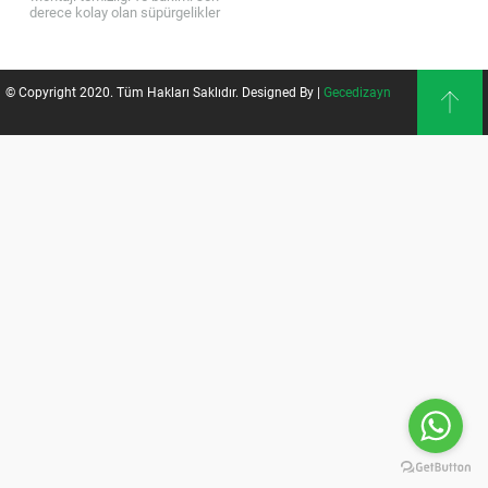
derece kolay olan süpürgelikler
renk ve doku çeşitliliği bakımından
da her tür zevk ve tasarıma...
© Copyright 2020. Tüm Hakları Saklıdır. Designed By |
Gecedizayn