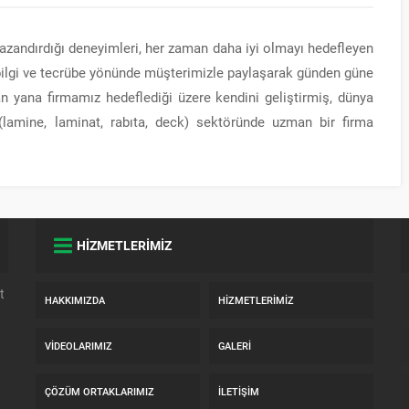
zandırdığı deneyimleri, her zaman daha iyi olmayı hedefleyen
bilgi ve tecrübe yönünde müşterimizle paylaşarak günden güne
n yana firmamız hedeflediği üzere kendini geliştirmiş, dünya
lamine, laminat, rabıta, deck) sektöründe uzman bir firma
HİZMETLERİMİZ
t
HAKKIMIZDA
HIZMETLERIMIZ
VIDEOLARIMIZ
GALERI
n
ÇÖZÜM ORTAKLARIMIZ
İLETIŞIM