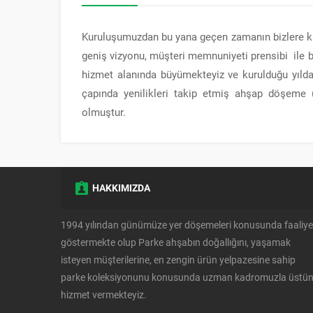
Kuruluşumuzdan bu yana geçen zamanın bizlere ka
geniş vizyonu, müşteri memnuniyeti prensibi ile 
hizmet alanında büyümekteyiz ve kurulduğu yılda
çapında yenilikleri takip etmiş ahşap döşeme (
olmuştur.
HAKKIMIZDA
1994 yılından günümüze yer döşemeleri konusunda faaliye
göstermekte olup Parke ahşabın doğallığını, yaşamak
isteyen müşterilerine, en zengin ürün yelpazesine sahip
parke koleksiyonunu konusunda uzman kadromuzla üstü
hizmet vermekteyiz.