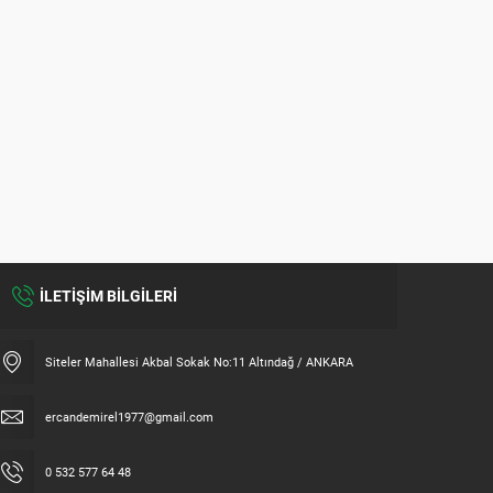
İLETİŞİM BİLGİLERİ
Siteler Mahallesi Akbal Sokak No:11 Altındağ / ANKARA
ercandemirel1977@gmail.com
0 532 577 64 48