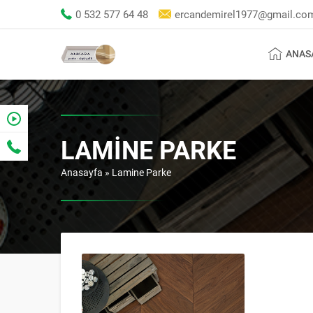
0 532 577 64 48
ercandemirel1977@gmail.co
ANAS
LAMINE PARKE
Anasayfa
»
Lamine Parke