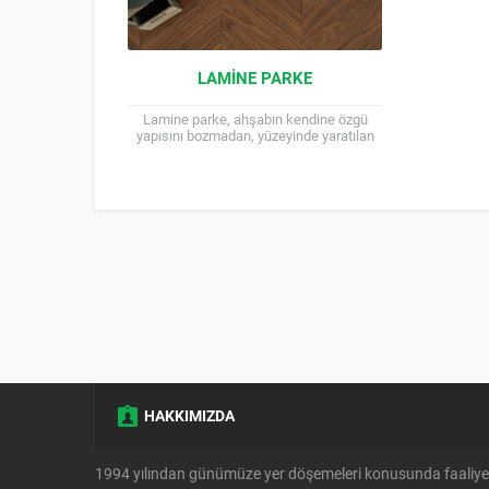
LAMINE PARKE
Lamine parke, ahşabın kendine özgü
yapısını bozmadan, yüzeyinde yaratılan
farklı dokunuşlarla genellikle iki ya da üç
katman olarak üretilen parke...
HAKKIMIZDA
1994 yılından günümüze yer döşemeleri konusunda faaliye