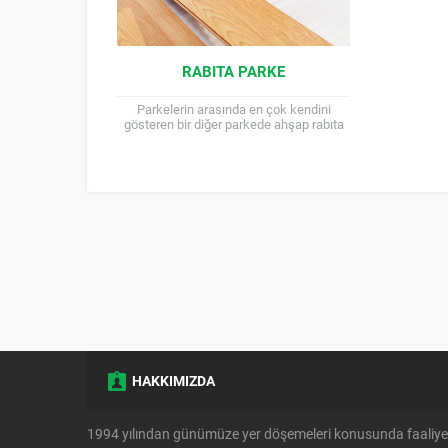
RABITA PARKE
Parkelerin arasında en çok kendini
gösteren bir diğer parkede ahşap rabıta
parkedir. Rabıtalı parke halk arasında
lambri olarak adlandırılmaktadır. Ahşap...
HAKKIMIZDA
1994 yılından günümüze yer döşemeleri konusunda faaliye