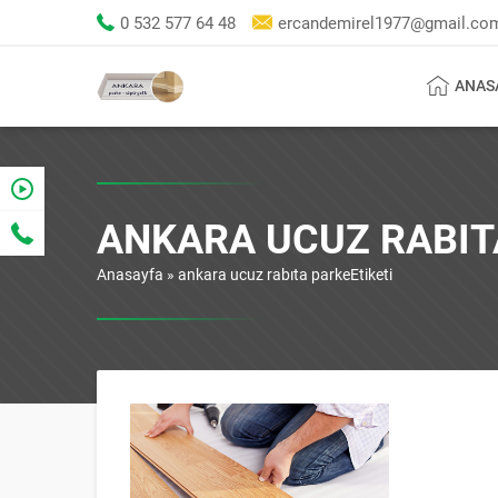
0 532 577 64 48
ercandemirel1977@gmail.co
ANAS
ANKARA UCUZ RABIT
Anasayfa
»
ankara ucuz rabıta parkeEtiketi