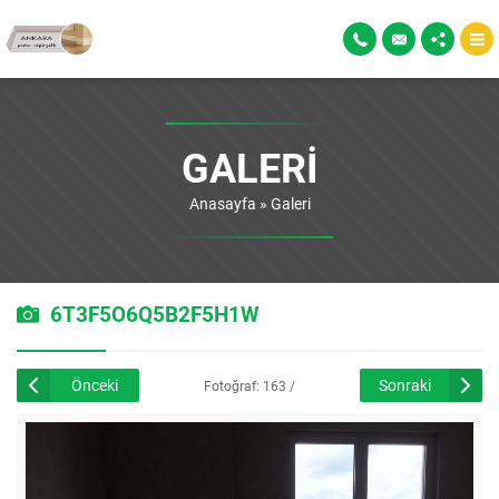
GALERI
Anasayfa
»
Galeri
6T3F5O6Q5B2F5H1W
Önceki
Sonraki
Fotoğraf: 163 /
226