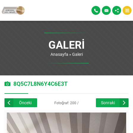
GALERI
Anasayfa
»
Galeri
8Q5C7L8N6Y4C6E3T
Önceki
Sonraki
Fotoğraf: 200 /
226