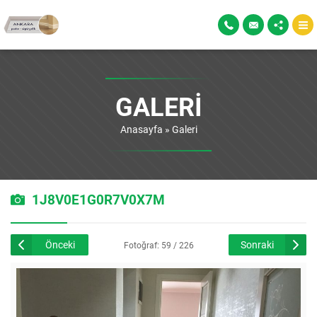
GALERI
Anasayfa
»
Galeri
1J8V0E1G0R7V0X7M
Önceki
Sonraki
Fotoğraf: 59 / 226