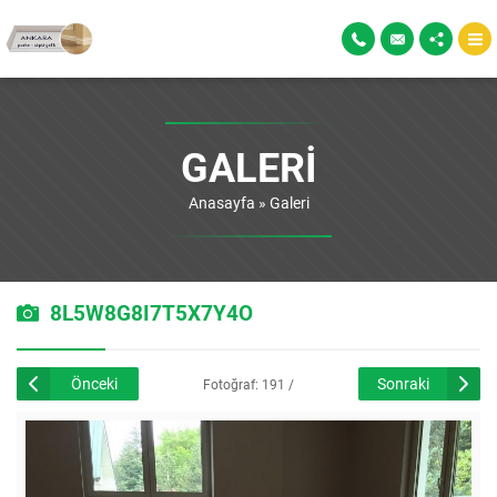
GALERI
Anasayfa
»
Galeri
8L5W8G8I7T5X7Y4O
Önceki
Sonraki
Fotoğraf: 191 /
226