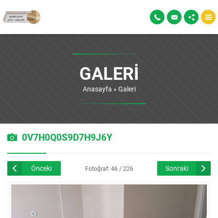
GALERI
Anasayfa
»
Galeri
0V7H0Q0S9D7H9J6Y
Önceki
Sonraki
Fotoğraf: 46 / 226