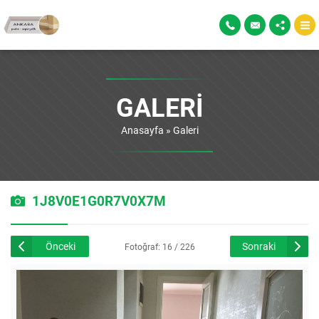
GALERI
Anasayfa
»
Galeri
1J8V0E1G0R7V0X7M
Önceki
Sonraki
Fotoğraf: 16 / 226