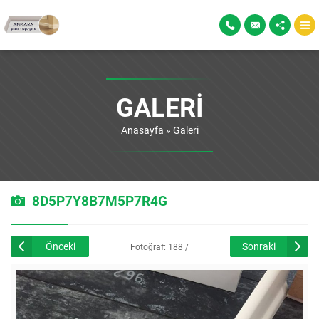
GALERI
Anasayfa
»
Galeri
8D5P7Y8B7M5P7R4G
Önceki
Sonraki
Fotoğraf: 188 /
226