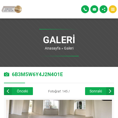
GALERI
Anasayfa
»
Galeri
6B3M5W6Y4J2N4O1E
Önceki
Sonraki
Fotoğraf: 145 /
226