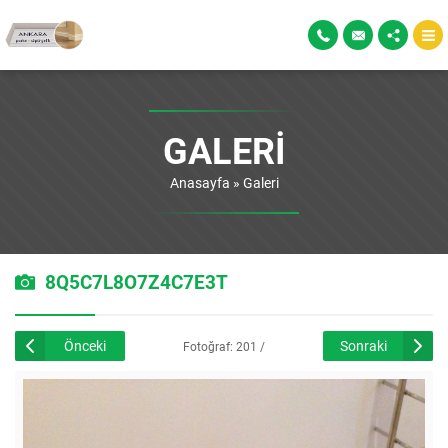
GALERI
Anasayfa
»
Galeri
8Q5C7L8O7Z4C7E3T
Önceki
Sonraki
Fotoğraf: 201 /
226