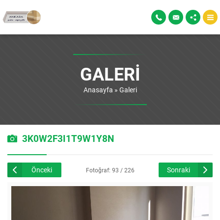
GALERI
Anasayfa
»
Galeri
3K0W2F3I1T9W1Y8N
Önceki
Sonraki
Fotoğraf: 93 / 226