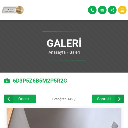
GALERI
Anasayfa
»
Galeri
6D3P5Z6B5M2P5R2G
Önceki
Sonraki
Fotoğraf: 149 /
226