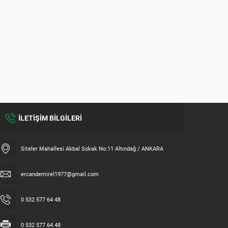
İLETİŞİM BİLGİLERİ
Siteler Mahallesi Akbal Sokak No:11 Altındağ / ANKARA
ercandemirel1977@gmail.com
0 532 577 64 48
0 532 577 64 48