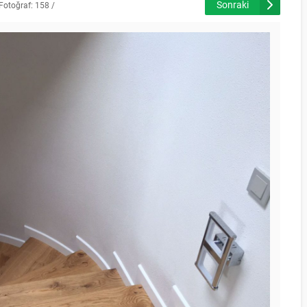
Sonraki
Fotoğraf: 158 /
226