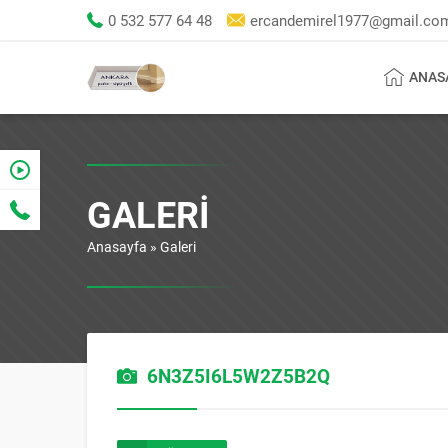
0 532 577 64 48
ercandemirel1977@gmail.co
ANAS
GALERI
Anasayfa
»
Galeri
6N3Z5I6L5W2Z5B2Q