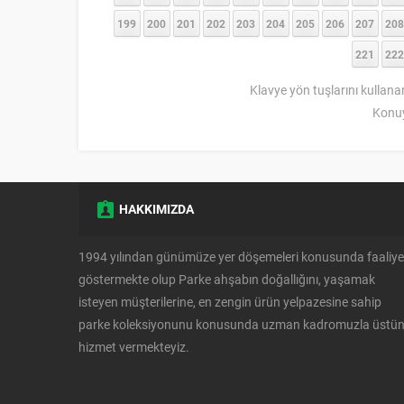
199
200
201
202
203
204
205
206
207
208
221
222
Klavye yön tuşlarını kullana
Konuy
HAKKIMIZDA
1994 yılından günümüze yer döşemeleri konusunda faaliye
göstermekte olup Parke ahşabın doğallığını, yaşamak
isteyen müşterilerine, en zengin ürün yelpazesine sahip
parke koleksiyonunu konusunda uzman kadromuzla üstü
hizmet vermekteyiz.