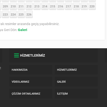
209
210
211
212
213
214
215
216
217
218
219
220
223
224
225
226
rak resimler arasında geçiş yapabilirsiniz.
a Geri Dön:
Galeri
HİZMETLERİMİZ
t
HAKKIMIZDA
HIZMETLERIMIZ
VIDEOLARIMIZ
GALERI
n
ÇÖZÜM ORTAKLARIMIZ
İLETIŞIM