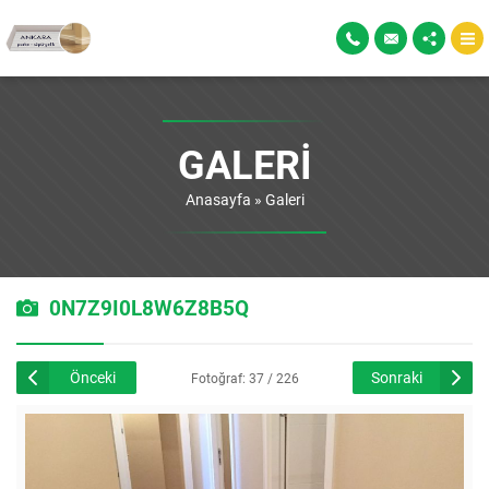
GALERI
Anasayfa
»
Galeri
0N7Z9I0L8W6Z8B5Q
Önceki
Sonraki
Fotoğraf: 37 / 226