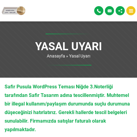
YASAL UYARI
Anasayfa
»
Yasal Uyarı
Safir Pusula WordPress Teması Niğde 3.Noterliği
tarafından Safir Tasarım adına tescillenmiştir. Muhtemel
bir illegal kullanım/paylaşım durumunda suçlu durumuna
düşeceğinizi hatırlatırız. Gerekli hallerde tescil belgeleri
sunulabilir. Firmamızda satışlar faturalı olarak
yapılmaktadır.